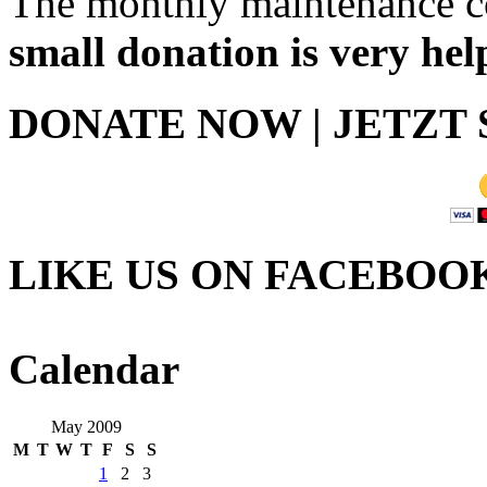
The monthly maintenance co
small donation is very hel
DONATE NOW | JETZT
LIKE US ON FACEBOO
Calendar
May 2009
M
T
W
T
F
S
S
1
2
3